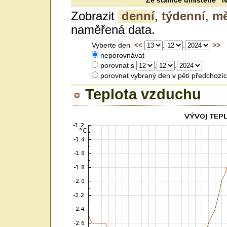
Ze stanice umístěné N 
Zobrazit
denní
,
týdenní
,
mě
naměřená data.
Vyberte den
<<
.
.
>>
neporovnávat
porovnat s
.
.
porovnat vybraný den v pěti předc
Teplota vzduchu