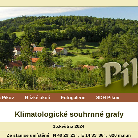
 Pikov
Blízké okolí
Fotogalerie
SDH Pikov
Klimatologické souhrnné grafy
15.května 2024
Ze stanice umístěné N 49 29' 23", E 14 35' 36", 620 m.n.m