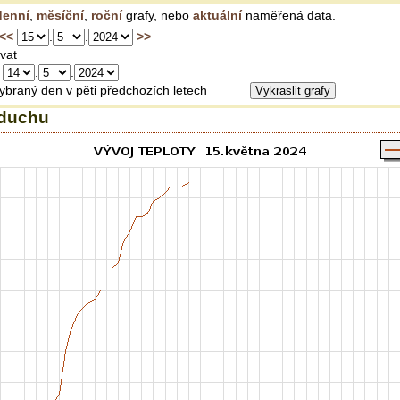
denní
,
měsíční
,
roční
grafy, nebo
aktuální
naměřená data.
<<
.
.
>>
vat
s
.
.
vybraný den v pěti předchozích letech
zduchu