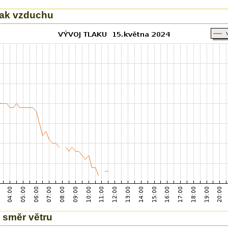
tlak vzduchu
 směr větru