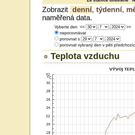
Ze stanice umístěné N 
Zobrazit
denní
,
týdenní
,
mě
naměřená data.
Vyberte den
<<
.
.
>>
neporovnávat
porovnat s
.
.
porovnat vybraný den v pěti předc
Teplota vzduchu