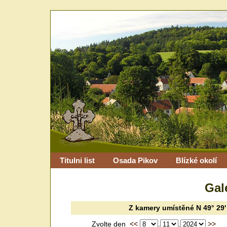
Titulni list
Osada Pikov
Blízké okolí
Gal
Z kamery
umístěné
N 49° 29'
Zvolte den
<<
.
.
>>