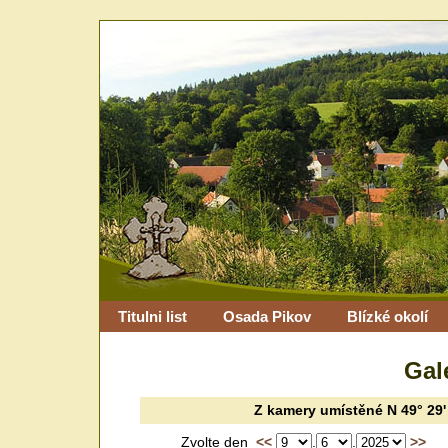
Titulni list
Osada Pikov
Blízké okolí
Gal
Z kamery
umístěné
N 49° 29'
Zvolte den
<<
.
.
>>