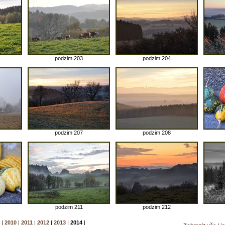
podzim 203
podzim 204
podzim 207
podzim 208
podzim 211
podzim 212
|
2010
|
2011
|
2012
|
2013
|
2014
|