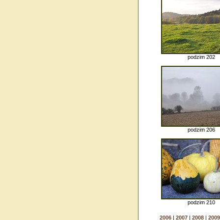
podzim 202
podzim 206
podzim 210
2006
|
2007
|
2008
|
2009