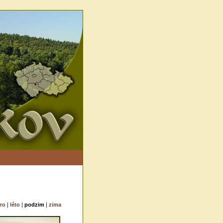
aro
|
léto
|
podzim
|
zima