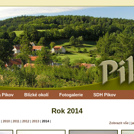
 Pikov
Blízké okolí
Fotogalerie
SDH Pikov
Rok 2014
|
2010
|
2011
|
2012
|
2013
|
2014
|
Zobrazit vše
|
j