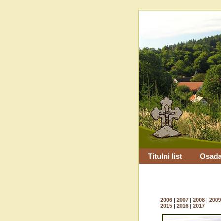
Titulni list
Osada
2006
|
2007
|
2008
|
2009
2015
|
2016
|
2017