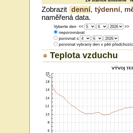
Ze stanice umístěné N 
Zobrazit
denní
,
týdenní
,
mě
naměřená data.
Vyberte den
<<
.
.
>>
neporovnávat
porovnat s
.
.
porovnat vybraný den v pěti předc
Teplota vzduchu