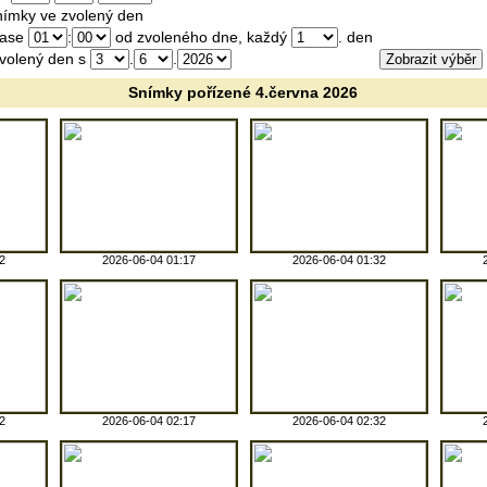
ímky ve zvolený den
čase
:
od zvoleného dne, každý
. den
volený den s
.
.
Snímky pořízené
4.června 2026
2
2026-06-04 01:17
2026-06-04 01:32
2
2026-06-04 02:17
2026-06-04 02:32