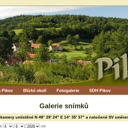
 Pikov
Blízké okolí
Fotogalerie
SDH Pikov
Galerie snímků
 kamery
umístěné
N 49° 29' 24" E 14° 35' 37"
a natočené SV směre
<
.
.
>>