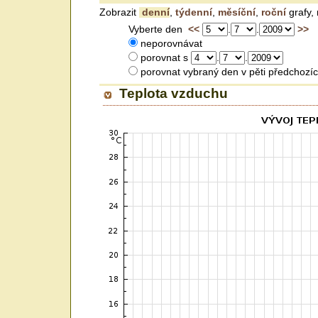
Zobrazit
denní
,
týdenní
,
měsíční
,
roční
grafy,
Vyberte den
<<
.
.
>>
neporovnávat
porovnat s
.
.
porovnat vybraný den v pěti předc
Teplota vzduchu